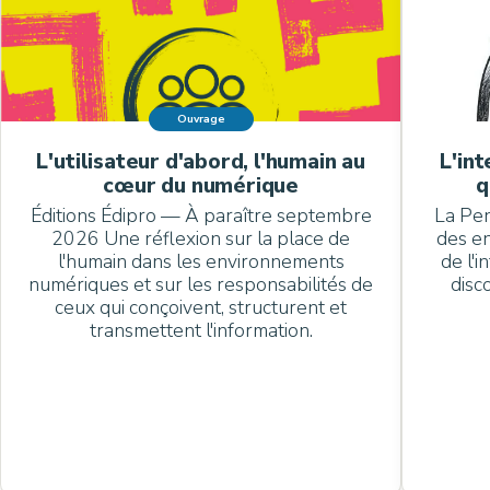
Ouvrage
L'utilisateur d'abord, l'humain au
L'int
cœur du numérique
q
Éditions Édipro — À paraître septembre
La Pe
2026 Une réflexion sur la place de
des en
l'humain dans les environnements
de l'i
numériques et sur les responsabilités de
disc
ceux qui conçoivent, structurent et
transmettent l'information.